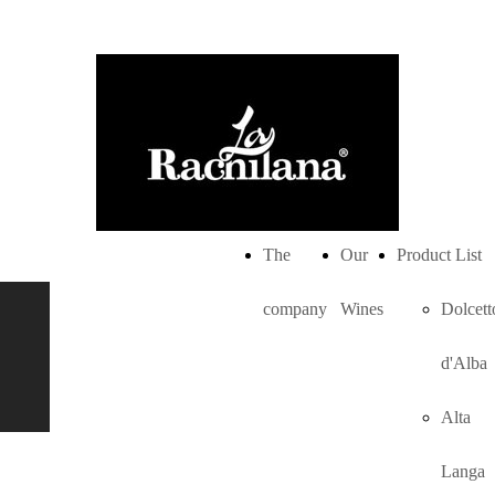
The
Our
Product List
company
Wines
Dolcett
Langhe
d'Alba
Nascetta -
Alta
Oro
Langa